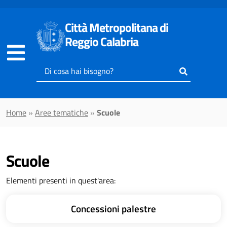
Vai al contenuto principale
Città Metropolitana di
Reggio Calabria
Inserisci
il
testo
da
Home
»
Aree tematiche
»
Scuole
cercare
Scuole
Elementi presenti in quest'area:
Concessioni palestre