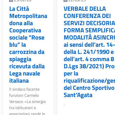
La Città
VERBALE DELLA
Metropolitana
CONFERENZA DEI
dona alla
SERVIZI DECISORIA
Cooperativa
FORMA SEMPLIFIC
sociale "Rose
MODALITÀ ASINCR
blu" la
ai sensi dell’art. 14
carrozzina da
della L. 241/1990 e
spiaggia
dell’art. 4 comma 8
ricevuta dalla
D.Lgs 38/2021) Pro
Lega navale
per la
italiana
riqualificazione/ge
del Centro Sportivo
Il sindaco facente
Sant’Agata
funzioni Carmelo
Versace: «La sinergia
.
tra istituzioni e
associazioni rende le