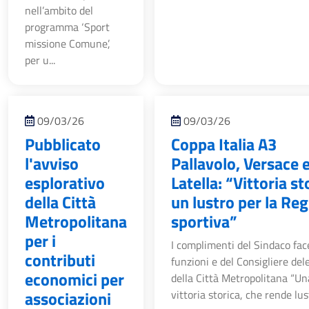
nell’ambito del
programma ‘Sport
missione Comune’,
per u...
09/03/26
09/03/26
Pubblicato
Coppa Italia A3
l'avviso
Pallavolo, Versace 
esplorativo
Latella: “Vittoria st
della Città
un lustro per la Re
Metropolitana
sportiva”
per i
I complimenti del Sindaco fa
contributi
funzioni e del Consigliere del
economici per
della Città Metropolitana “Un
associazioni
vittoria storica, che rende lust