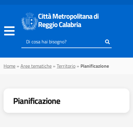
Vai al contenuto principale
Città Metropolitana di
Reggio Calabria
Inserisci
il
testo
da
Home
»
Aree tematiche
»
Territorio
»
Pianificazione
cercare
Pianificazione