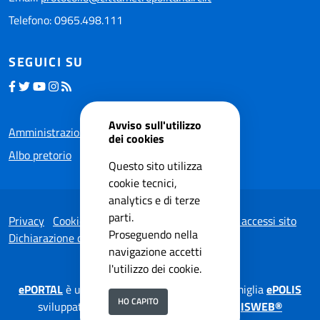
Telefono: 0965.498.111
SEGUICI SU
Avviso sull'utilizzo
Amministrazione trasparente
dei cookies
Albo pretorio
Questo sito utilizza
cookie tecnici,
analytics e di terze
parti.
Privacy
Cookie Policy
Note legali
Statistiche accessi sito
Proseguendo nella
Dichiarazione di accessibilità
navigazione accetti
l'utilizzo dei cookie.
ePORTAL
è una soluzione applicativa della famiglia
ePOLIS
HO CAPITO
sviluppata da
ISWEB S.p.A.
su tecnologia
ISWEB®