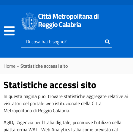
Vai al contenuto principale
Città Metropolitana di
Reggio Calabria
Inserisci
il
testo
da
Home
»
Statistiche accessi sito
cercare
Statistiche accessi sito
In questa pagina puoi trovare statistiche aggregate relative ai
visitatori del portale web istituzionale della Città
Metropolitana di Reggio Calabria.
AgID, l'Agenzia per l'Italia digitale, promuove l'utilizzo della
piattaforma WAI - Web Analytics Italia come previsto dal