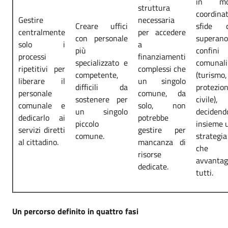
in mo
struttura
coordina
Gestire
necessaria
Creare uffici
sfide 
centralmente
per accedere
con personale
superan
solo i
a
più
confini
processi
finanziamenti
specializzato e
comunali
ripetitivi per
complessi che
competente,
(turismo,
liberare il
un singolo
difficili da
protezio
personale
comune, da
sostenere per
civile),
comunale e
solo, non
un singolo
decidend
dedicarlo ai
potrebbe
piccolo
insieme 
servizi diretti
gestire per
comune.
strategia
al cittadino.
mancanza di
che
risorse
avvantag
dedicate.
tutti.
Un percorso definito in quattro fasi