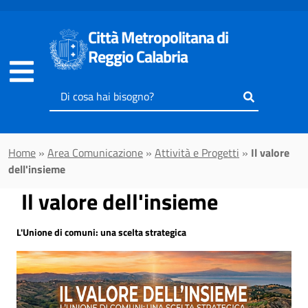
Vai al contenuto principale
Città Metropolitana di
Reggio Calabria
Inserisci
il
testo
da
Home
»
Area Comunicazione
»
Attività e Progetti
»
Il valore
cercare
dell'insieme
Il valore dell'insieme
L'Unione di comuni: una scelta strategica