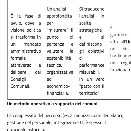
Un'analisi
Si traducono
È la fase di
approfondita
l'analisi in
avvio, dove la
per
scelte
È l'a
visione politica
"misurare" il
strategiche
giuridico 
si trasforma in
punto di
e si
vita all'U
un mandato
partenza e
definiscono
ne disci
amministrativo
valutare la
gli obiettivi
l'ordiname
formale
sostenibilità
di
ne regol
attraverso le
tecnica,
performance
funzionam
delibere dei
organizzativa
misurabili,
Consigli
ed
in un vero
Comunali.
economico-
"patto con il
finanziaria.
territorio".
Un metodo operativo a supporto dei comuni
La complessità del percorso (es. armonizzazione dei bilanci,
gestione del personale, integrazione IT) è spesso il
principale ostacolo.