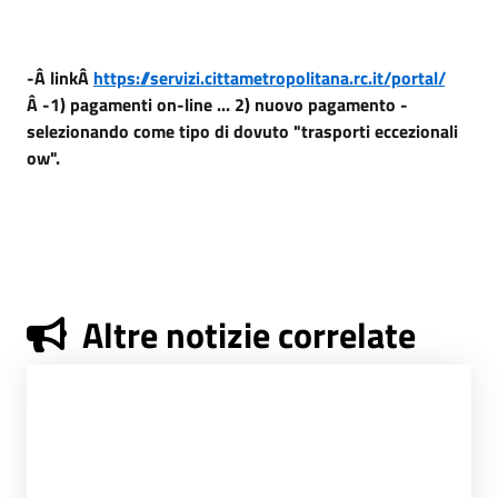
-Â
link
Â
https://servizi.cittametropolitana.rc.it/portal/
Â
-
1) pagamenti on-line ... 2) nuovo pagamento -
selezionando come tipo di dovuto "trasporti eccezionali
ow".
Altre notizie correlate