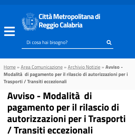
Vai al contenuto principale
Città Metropolitana di
Reggio Calabria
Inserisci
il
testo
da
Home
»
Area Comunicazione
»
Archivio Notizie
»
Avviso -
cercare
Modalità di pagamento per il rilascio di autorizzazioni per i
Trasporti / Transiti eccezionali
Avviso - Modalità di
pagamento per il rilascio di
autorizzazioni per i Trasporti
/ Transiti eccezionali