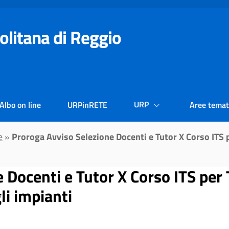
olitana di Reggio
URP
Albo on line
URPinRETE
Aree temat
e
»
Proroga Avviso Selezione Docenti e Tutor X Corso ITS p
 Docenti e Tutor X Corso ITS per 
li impianti