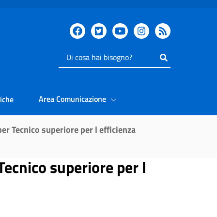
Inserisci
il
testo
da
Area Comunicazione
iche
cercare
er Tecnico superiore per l efficienza
Tecnico superiore per l