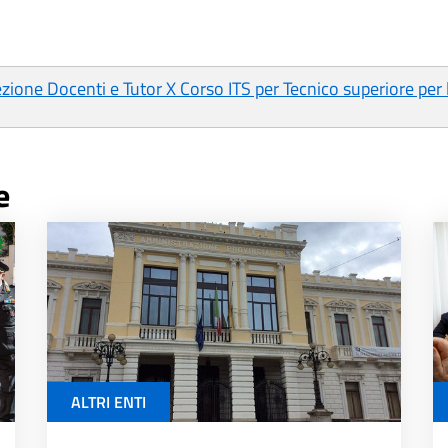
one Docenti e Tutor X Corso ITS per Tecnico superiore per l 
e
ALTRI ENTI