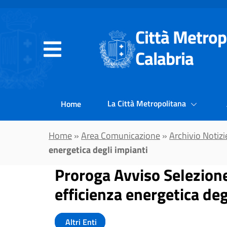
Vai al contenuto principale
Città Metrop
Calabria
La Città Metropolitana
Home
Home
»
Area Comunicazione
»
Archivio Notizi
energetica degli impianti
Proroga Avviso Selezione
efficienza energetica deg
Altri Enti