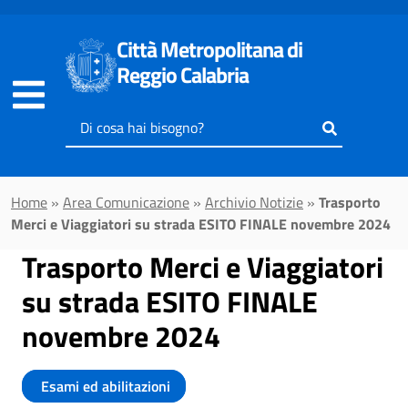
Vai al contenuto principale
Città Metropolitana di
Reggio Calabria
Inserisci
il
testo
da
Home
»
Area Comunicazione
»
Archivio Notizie
»
Trasporto
cercare
Merci e Viaggiatori su strada ESITO FINALE novembre 2024
Trasporto Merci e Viaggiatori
su strada ESITO FINALE
novembre 2024
Esami ed abilitazioni