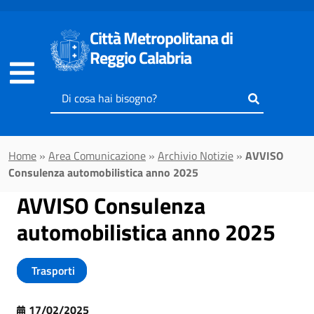
Vai al contenuto principale
Città Metropolitana di
Reggio Calabria
Inserisci
il
testo
da
Home
»
Area Comunicazione
»
Archivio Notizie
»
AVVISO
cercare
Consulenza automobilistica anno 2025
AVVISO Consulenza
automobilistica anno 2025
Trasporti
17/02/2025