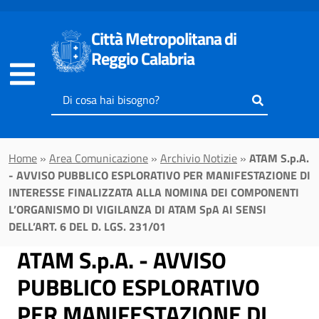
Vai al contenuto principale
Città Metropolitana di
Reggio Calabria
Inserisci
il
testo
da
Home
»
Area Comunicazione
»
Archivio Notizie
»
ATAM S.p.A.
cercare
- AVVISO PUBBLICO ESPLORATIVO PER MANIFESTAZIONE DI
INTERESSE FINALIZZATA ALLA NOMINA DEI COMPONENTI
L’ORGANISMO DI VIGILANZA DI ATAM SpA AI SENSI
DELL’ART. 6 DEL D. LGS. 231/01
ATAM S.p.A. - AVVISO
PUBBLICO ESPLORATIVO
PER MANIFESTAZIONE DI