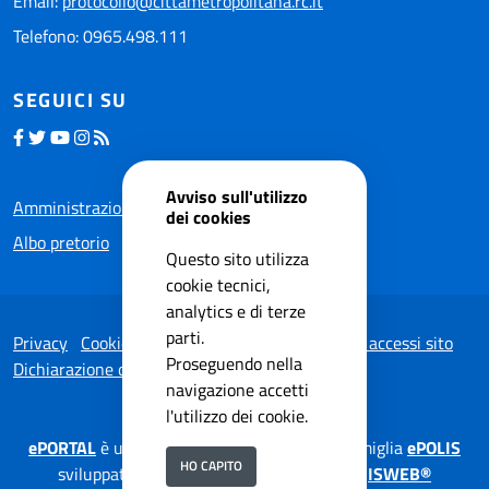
Email:
protocollo@cittametropolitana.rc.it
Telefono: 0965.498.111
SEGUICI SU
Avviso sull'utilizzo
Amministrazione trasparente
dei cookies
Albo pretorio
Questo sito utilizza
cookie tecnici,
analytics e di terze
parti.
Privacy
Cookie Policy
Note legali
Statistiche accessi sito
Proseguendo nella
Dichiarazione di accessibilità
navigazione accetti
l'utilizzo dei cookie.
ePORTAL
è una soluzione applicativa della famiglia
ePOLIS
HO CAPITO
sviluppata da
ISWEB S.p.A.
su tecnologia
ISWEB®