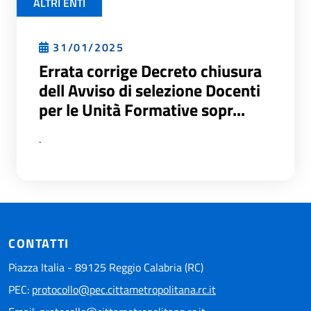
ALTRI ENTI
31/01/2025
Errata corrige Decreto chiusura
dell Avviso di selezione Docenti
per le Unità Formative sopr...
.
CONTATTI
Piazza Italia - 89125 Reggio Calabria (RC)
PEC:
protocollo@pec.cittametropolitana.rc.it