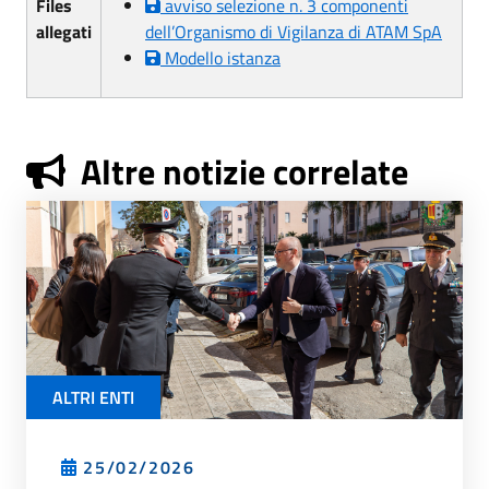
Files
avviso selezione n. 3 componenti
allegati
dell’Organismo di Vigilanza di ATAM SpA
Modello istanza
Altre notizie correlate
ALTRI ENTI
25/02/2026