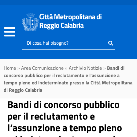
Vai al contenuto principale
Città Metropolitana di
Reggio Calabria
Inserisci
il
testo
da
Home
»
Area Comunicazione
»
Archivio Notizie
»
Bandi di
cercare
concorso pubblico per il reclutamento e l’assunzione a
tempo pieno ed indeterminato presso la Città Metropolitana
di Reggio Calabria
Bandi di concorso pubblico
per il reclutamento e
l’assunzione a tempo pieno