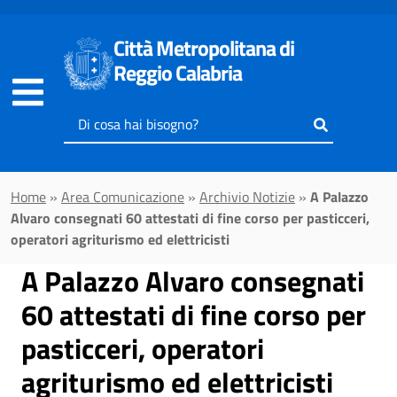
Vai al contenuto principale
Città Metropolitana di
Reggio Calabria
Inserisci
il
testo
da
Home
»
Area Comunicazione
»
Archivio Notizie
»
A Palazzo
cercare
Alvaro consegnati 60 attestati di fine corso per pasticceri,
operatori agriturismo ed elettricisti
A Palazzo Alvaro consegnati
60 attestati di fine corso per
pasticceri, operatori
agriturismo ed elettricisti