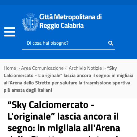
Vai al contenuto principale
Città Metropolitana di
Reggio Calabria
Inserisci
il
testo
da
Home
»
Area Comunicazione
»
Archivio Notizie
»
“Sky
cercare
Calciomercato - L'originale” lascia ancora il segno: in migliaia
all'Arena dello Stretto per salutare la trasmissione sportiva
più amata dagli italiani
“Sky Calciomercato -
L'originale” lascia ancora il
segno: in migliaia all'Arena