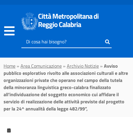
Vai al contenuto principale
Città Metropolitana di
Reggio Calabria
Inserisci
il
testo
da
Home
»
Area Comunicazione
»
Archivio Notizie
»
Avviso
cercare
pubblico esplorativo rivolto alle associazioni culturali e altre
organizzazioni private che operano nel campo della tutela
della minoranza linguistica greco-calabra finalizzato
all’individuazione del soggetto economico cui affidare il
servizio di realizzazione delle attività previste dal progetto
per la 24^ annualità della legge 482/99”,