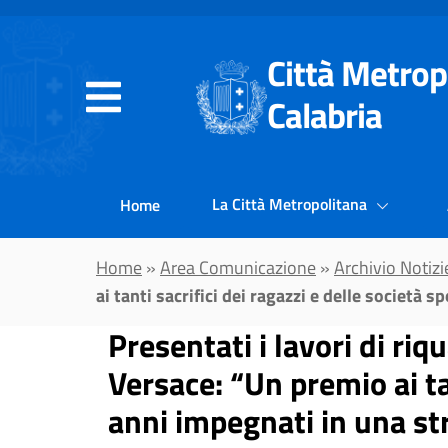
Vai al contenuto principale
Città Metrop
Calabria
La Città Metropolitana
Home
Home
»
Area Comunicazione
»
Archivio Notizi
ai tanti sacrifici dei ragazzi e delle società 
Presentati i lavori di riq
Versace: “Un premio ai tan
anni impegnati in una st