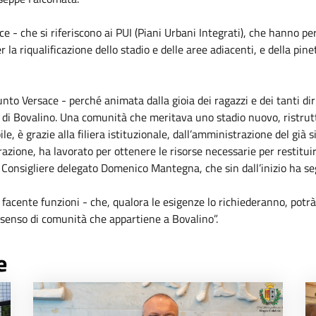
ace - che si riferiscono ai PUI (Piani Urbani Integrati), che hanno 
 la riqualificazione dello stadio e delle aree adiacenti, e della pin
nto Versace - perché animata dalla gioia dei ragazzi e dei tanti dir
o di Bovalino. Una comunità che meritava uno stadio nuovo, ristrutt
le, è grazie alla filiera istituzionale, dall’amministrazione del già
ione, ha lavorato per ottenere le risorse necessarie per restituire
 Consigliere delegato Domenico Mantegna, che sin dall’inizio ha segui
facente funzioni - che, qualora le esigenze lo richiederanno, potrà
 senso di comunità che appartiene a Bovalino”.
e