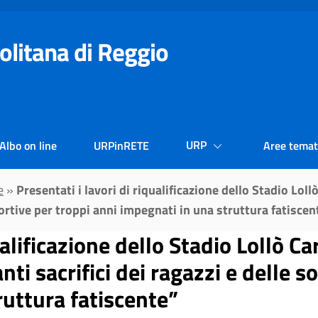
olitana di Reggio
URP
Albo on line
URPinRETE
Aree temat
e
»
Presentati i lavori di riqualificazione dello Stadio Lo
sportive per troppi anni impegnati in una struttura fatiscen
ualificazione dello Stadio Lollò Ca
ti sacrifici dei ragazzi e delle s
ruttura fatiscente”