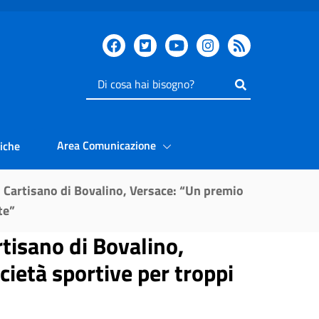
Inserisci
il
testo
da
Area Comunicazione
iche
cercare
llò Cartisano di Bovalino, Versace: “Un premio
te”
rtisano di Bovalino,
ocietà sportive per troppi