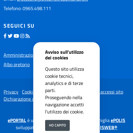
Telefono: 0965.498.111
SEGUICI SU
Avviso sull'utilizzo
Amministrazione trasparente
dei cookies
Albo pretorio
Questo sito utilizza
cookie tecnici,
analytics e di terze
parti.
Privacy
Cookie Policy
Note legali
Statistiche accessi sito
Proseguendo nella
Dichiarazione di accessibilità
navigazione accetti
l'utilizzo dei cookie.
ePORTAL
è una soluzione applicativa della famiglia
ePOLIS
HO CAPITO
sviluppata da
ISWEB S.p.A.
su tecnologia
ISWEB®