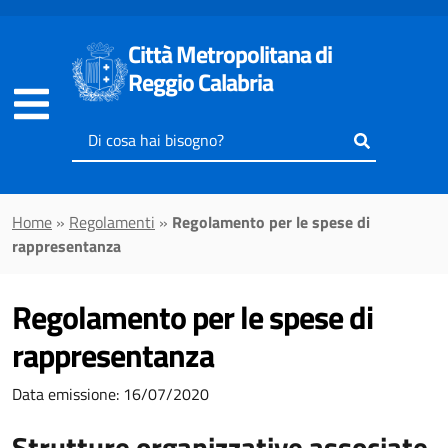
Vai al contenuto principale
Città Metropolitana di
Reggio Calabria
Inserisci
il
testo
da
Home
»
Regolamenti
»
Regolamento per le spese di
cercare
rappresentanza
Regolamento per le spese di
rappresentanza
Data emissione: 16/07/2020
Strutture organizzative associate