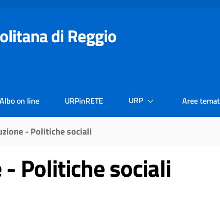
olitana di Reggio
URP
Albo on line
URPinRETE
Aree temat
uzione - Politiche sociali
- Politiche sociali