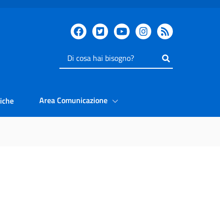
Inserisci
il
testo
da
Area Comunicazione
iche
cercare