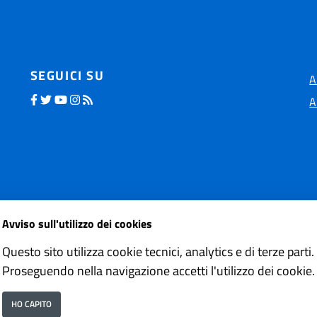
SEGUICI SU
A
A
Avviso sull'utilizzo dei cookies
 accessi sito
Dichiarazione
Questo sito utilizza cookie tecnici, analytics e di terze parti.
Proseguendo nella navigazione accetti l'utilizzo dei cookie.
HO CAPITO
 applicativa della famiglia
ePOLIS
sviluppata da
ISWEB S.p.