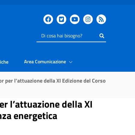
Inserisci
il
testo
da
Area Comunicazione
iche
cercare
tor per l’attuazione della XI Edizione del Corso
er l’attuazione della XI
enza energetica