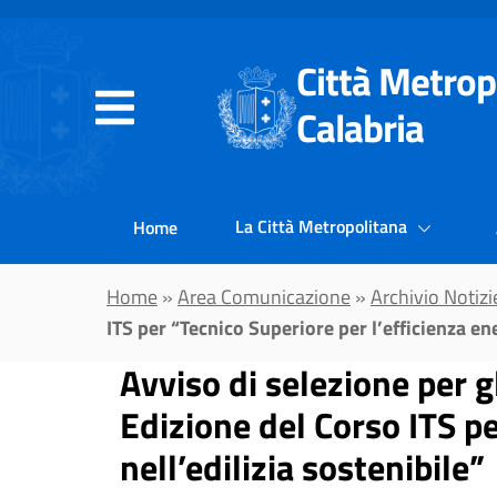
Vai al contenuto principale
Città Metrop
Calabria
La Città Metropolitana
Home
Home
»
Area Comunicazione
»
Archivio Notizi
ITS per “Tecnico Superiore per l’efficienza ene
Avviso di selezione per gl
Edizione del Corso ITS pe
nell’edilizia sostenibile”