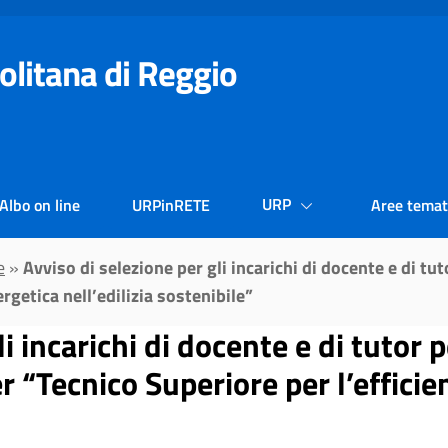
olitana di Reggio
URP
Albo on line
URPinRETE
Aree temat
e
»
Avviso di selezione per gli incarichi di docente e di tu
rgetica nell’edilizia sostenibile”
i incarichi di docente e di tutor p
r “Tecnico Superiore per l’effici